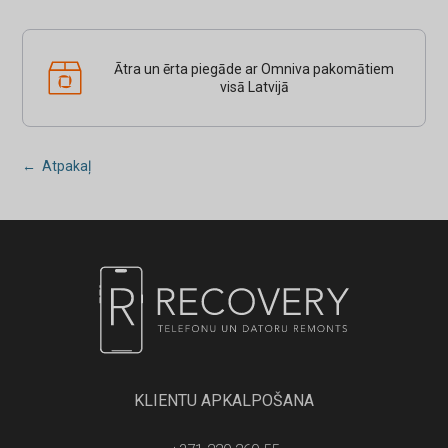
Ātra un ērta piegāde ar Omniva pakomātiem
visā Latvijā
← Atpakaļ
KLIENTU APKALPOŠANA