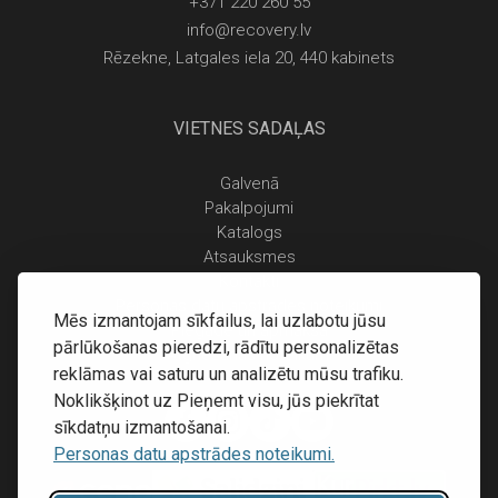
+371 220 260 55
info@recovery.lv
Rēzekne, Latgales iela 20, 440 kabinets
VIETNES SADAĻAS
Galvenā
Pakalpojumi
Katalogs
Atsauksmes
Kontakti
Personas datu apstrādes noteikumi
Mēs izmantojam sīkfailus, lai uzlabotu jūsu
Piegāde un apmaksa
pārlūkošanas pieredzi, rādītu personalizētas
Atgriešanas noteikumi
reklāmas vai saturu un analizētu mūsu trafiku.
Noklikšķinot uz Pieņemt visu, jūs piekrītat
sīkdatņu izmantošanai.
Personas datu apstrādes noteikumi.