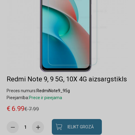
Redmi Note 9, 9 5G, 10X 4G aizsargstikls
Preces numurs:
RedmiNote9_95g
Pieejamība:
Prece ir pieejama
€ 6.99
€ 7.99
IELIKT GROZĀ