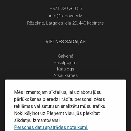
+371 220 260 55
info@recovery.lv
Rēzekne, Latgales iela 20, 440 kabinets
VIETNES SADAĻAS
Galvenā
Pakalpojumi
Katalogs
Atsauksmes
Kontakti
Personas datu apstrādes noteikumi
Mēs izmantojam sīkfailus, lai uzlabotu jūsu
Piegāde un apmaksa
pārlūkošanas pieredzi, rādītu personalizētas
Atgriešanas noteikumi
reklāmas vai saturu un analizētu mūsu trafiku.
Noklikšķinot uz Pieņemt visu, jūs piekrītat
sīkdatņu izmantošanai.
Personas datu apstrādes noteikumi.