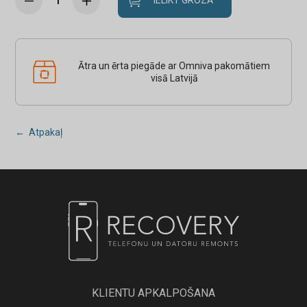
IELIKT GROZĀ
Ātra un ērta piegāde ar Omniva pakomātiem
visā Latvijā
← Atpakaļ
KLIENTU APKALPOŠANA