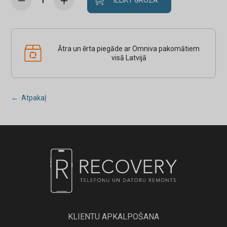
IELIKT GROZĀ
Ātra un ērta piegāde ar Omniva pakomātiem
visā Latvijā
← Atpakaļ
KLIENTU APKALPOŠANA