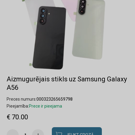
Aizmugurējais stikls uz Samsung Galaxy
A56
Preces numurs:
000323265659798
Pieejamība:
Prece ir pieejama
€ 70.00