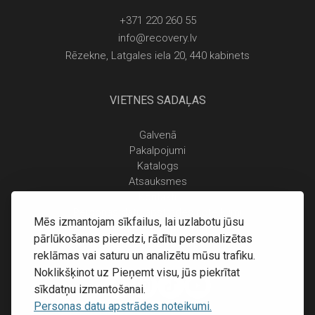
+371 220 260 55
info@recovery.lv
Rēzekne, Latgales iela 20, 440 kabinets
VIETNES SADAĻAS
Galvenā
Pakalpojumi
Katalogs
Atsauksmes
Kontakti
Personas datu apstrādes noteikumi
Mēs izmantojam sīkfailus, lai uzlabotu jūsu
Piegāde un apmaksa
pārlūkošanas pieredzi, rādītu personalizētas
Atgriešanas noteikumi
reklāmas vai saturu un analizētu mūsu trafiku.
Noklikšķinot uz Pieņemt visu, jūs piekrītat
sīkdatņu izmantošanai.
Personas datu apstrādes noteikumi.