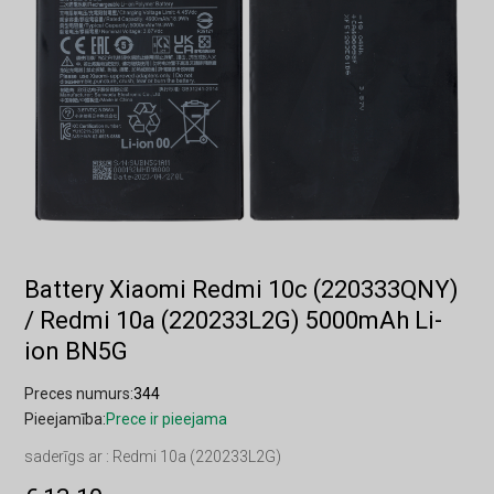
Battery Xiaomi Redmi 10c (220333QNY)
/ Redmi 10a (220233L2G) 5000mAh Li-
ion BN5G
Preces numurs:
344
Pieejamība:
Prece ir pieejama
saderīgs ar : Redmi 10a (220233L2G)