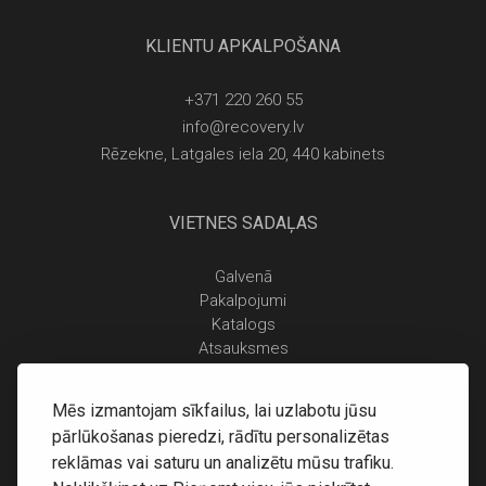
KLIENTU APKALPOŠANA
+371 220 260 55
info@recovery.lv
Rēzekne, Latgales iela 20, 440 kabinets
VIETNES SADAĻAS
Galvenā
Pakalpojumi
Katalogs
Atsauksmes
Kontakti
Personas datu apstrādes noteikumi
Mēs izmantojam sīkfailus, lai uzlabotu jūsu
Piegāde un apmaksa
pārlūkošanas pieredzi, rādītu personalizētas
Atgriešanas noteikumi
reklāmas vai saturu un analizētu mūsu trafiku.