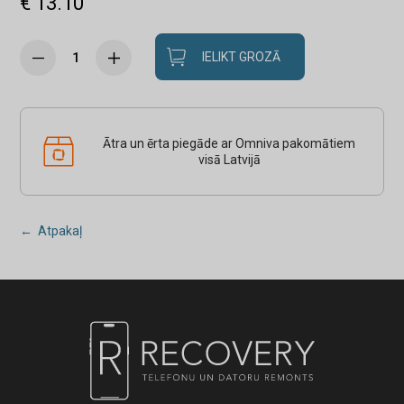
€ 13.10
IELIKT GROZĀ
Ātra un ērta piegāde ar Omniva pakomātiem
visā Latvijā
← Atpakaļ