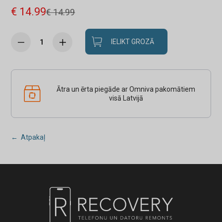
€ 14.99
€ 14.99
IELIKT GROZĀ
Ātra un ērta piegāde ar Omniva pakomātiem
visā Latvijā
← Atpakaļ