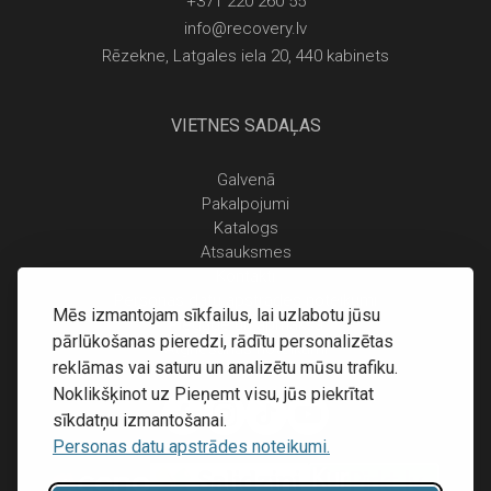
+371 220 260 55
info@recovery.lv
Rēzekne, Latgales iela 20, 440 kabinets
VIETNES SADAĻAS
Galvenā
Pakalpojumi
Katalogs
Atsauksmes
Kontakti
Personas datu apstrādes noteikumi
Mēs izmantojam sīkfailus, lai uzlabotu jūsu
Piegāde un apmaksa
pārlūkošanas pieredzi, rādītu personalizētas
Atgriešanas noteikumi
reklāmas vai saturu un analizētu mūsu trafiku.
Noklikšķinot uz Pieņemt visu, jūs piekrītat
sīkdatņu izmantošanai.
Personas datu apstrādes noteikumi.