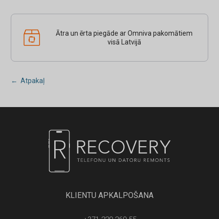
Ātra un ērta piegāde ar Omniva pakomātiem
visā Latvijā
← Atpakaļ
KLIENTU APKALPOŠANA