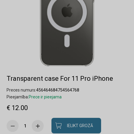
Transparent case For 11 Pro iPhone
Preces numurs:
456464684754564768
Pieejamība:
Prece ir pieejama
€ 12.00
IELIKT GROZĀ