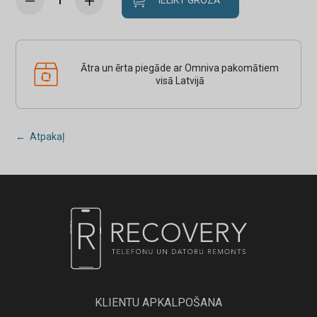
IELIKT GROZĀ
Ātra un ērta piegāde ar Omniva pakomātiem
visā Latvijā
← Atpakaļ
KLIENTU APKALPOŠANA