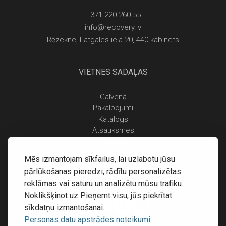
+371 220 260 55
info@recovery.lv
Rēzekne, Latgales iela 20, 440 kabinets
VIETNES SADAĻAS
Galvenā
Pakalpojumi
Katalogs
Atsauksmes
Kontakti
Personas datu apstrādes noteikumi
Mēs izmantojam sīkfailus, lai uzlabotu jūsu
Piegāde un apmaksa
pārlūkošanas pieredzi, rādītu personalizētas
Atgriešanas noteikumi
reklāmas vai saturu un analizētu mūsu trafiku.
Noklikšķinot uz Pieņemt visu, jūs piekrītat
sīkdatņu izmantošanai.
Personas datu apstrādes noteikumi.