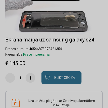
Ekrāna maiņa uz samsung galaxy s24
Preces numurs:
465468789784213541
Pieejamība:
Prece ir pieejama
€ 145.00
IELIKT GROZĀ
Ātra un ērta piegāde ar Omniva pakomātiem
visā Latvijā