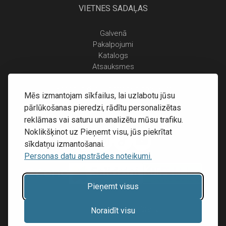
VIETNES SADAĻAS
Galvenā
Pakalpojumi
Katalogs
Atsauksmes
Kontakti
Personas datu apstrādes noteikumi
Mēs izmantojam sīkfailus, lai uzlabotu jūsu
Piegāde un apmaksa
pārlūkošanas pieredzi, rādītu personalizētas
Atgriešanas noteikumi
reklāmas vai saturu un analizētu mūsu trafiku.
Noklikšķinot uz Pieņemt visu, jūs piekrītat
sīkdatņu izmantošanai.
Personas datu apstrādes noteikumi.
Pieņemt visus
Mājas lapu izstrāde:
Inibrand
Noraidīt visu