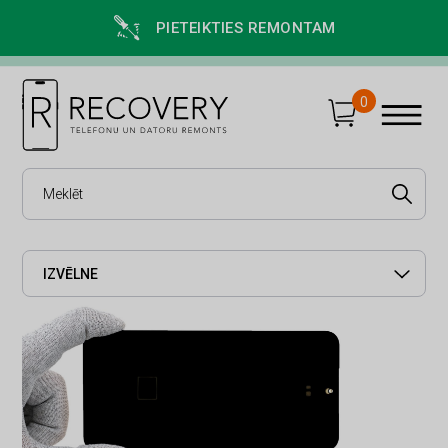
PIETEIKTIES REMONTAM
0
IZVĒLNE