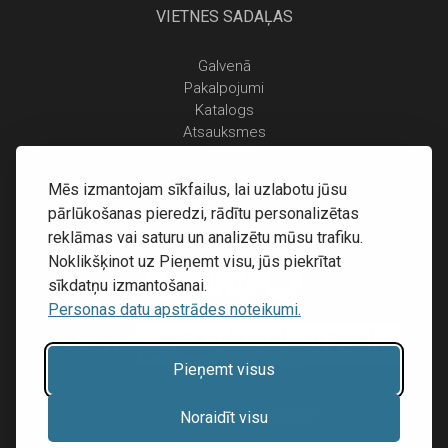
VIETNES SADAĻAS
Galvenā
Pakalpojumi
Katalogs
Atsauksmes
Kontakti
Personas datu apstrādes noteikumi
Mēs izmantojam sīkfailus, lai uzlabotu jūsu
Piegāde un apmaksa
pārlūkošanas pieredzi, rādītu personalizētas
Atgriešanas noteikumi
reklāmas vai saturu un analizētu mūsu trafiku.
Noklikšķinot uz Pieņemt visu, jūs piekrītat
sīkdatņu izmantošanai.
Personas datu apstrādes noteikumi.
Pieņemt visus
Mājas lapu izstrāde:
Inibrand
Noraidīt visu