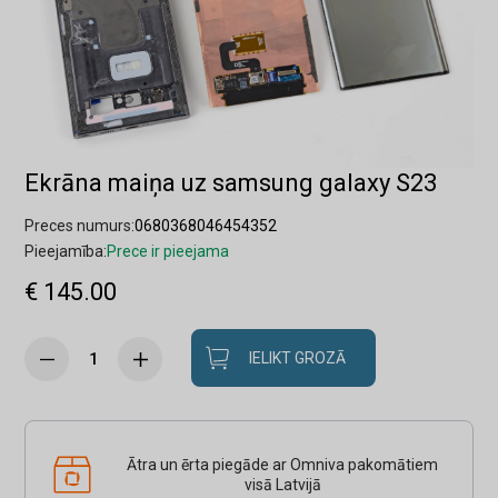
Ekrāna maiņa uz samsung galaxy S23
Preces numurs:
0680368046454352
Pieejamība:
Prece ir pieejama
€ 145.00
IELIKT GROZĀ
Ātra un ērta piegāde ar Omniva pakomātiem
visā Latvijā