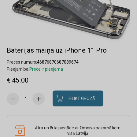
Baterijas maiņa uz iPhone 11 Pro
Preces numurs:
46876870687089674
Pieejamība:
Prece ir pieejama
€ 45.00
IELIKT GROZĀ
Ātra un ērta piegāde ar Omniva pakomātiem
visā Latvijā