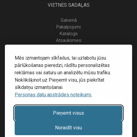
VIETNES SADAĻAS
Galvenā
Pakalpojumi
Katalogs
Atsauksmes
Kontakti
Personas datu apstrādes noteikumi
Mēs izmantojam sīkfailus, lai uzlabotu jūsu
Piegāde un apmaksa
pārlūkošanas pieredzi, rādītu personalizētas
Atgriešanas noteikumi
reklāmas vai saturu un analizētu mūsu trafiku.
Noklikšķinot uz Pieņemt visu, jūs piekrītat
sīkdatņu izmantošanai.
Personas datu apstrādes noteikumi.
Pieņemt visus
Mājas lapu izstrāde:
Inibrand
Noraidīt visu