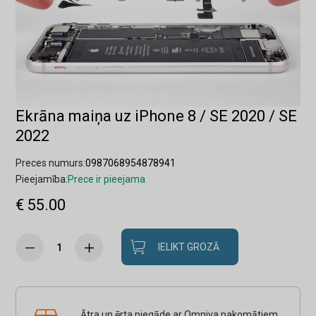
Ekrāna maiņa uz iPhone 8 / SE 2020 / SE
2022
Preces numurs:
0987068954878941
Pieejamība:
Prece ir pieejama
€ 55.00
IELIKT GROZĀ
Ātra un ērta piegāde ar Omniva pakomātiem