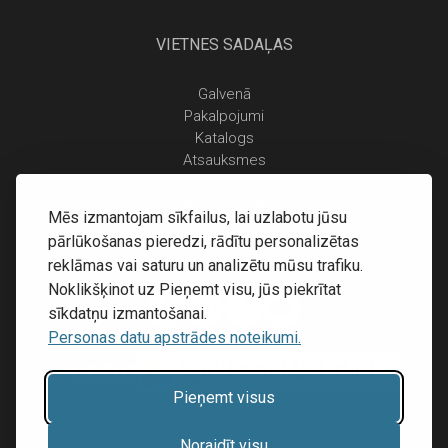
VIETNES SADAĻAS
Galvenā
Pakalpojumi
Katalogs
Atsauksmes
Kontakti
Personas datu apstrādes noteikumi
Mēs izmantojam sīkfailus, lai uzlabotu jūsu
Piegāde un apmaksa
pārlūkošanas pieredzi, rādītu personalizētas
Atgriešanas noteikumi
reklāmas vai saturu un analizētu mūsu trafiku.
Noklikšķinot uz Pieņemt visu, jūs piekrītat
sīkdatņu izmantošanai.
Personas datu apstrādes noteikumi.
Pieņemt visus
Mājas lapu izstrāde:
Inibrand
Noraidīt visu