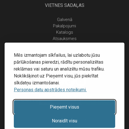
VIETNES SADAĻAS
Galvenā
Pakalpojumi
Katalogs
Atsauksmes
Kontakti
Personas datu apstrādes noteikumi
Mēs izmantojam sīkfailus, lai uzlabotu jūsu
Piegāde un apmaksa
pārlūkošanas pieredzi, rādītu personalizētas
Atgriešanas noteikumi
reklāmas vai saturu un analizētu mūsu trafiku.
Noklikšķinot uz Pieņemt visu, jūs piekrītat
sīkdatņu izmantošanai.
Personas datu apstrādes noteikumi.
Pieņemt visus
Mājas lapu izstrāde:
Inibrand
Noraidīt visu