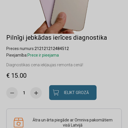
Pilnīgi jebkādas ierīces diagnostika
Preces numurs:
212121212484512
Pieejamība:
Prece ir pieejama
Diagnostikas cena iekļaujas remonta cenā!
€ 15.00
IELIKT GROZĀ
Ātra un ērta piegāde ar Omniva pakomātiem
visā Latvijā