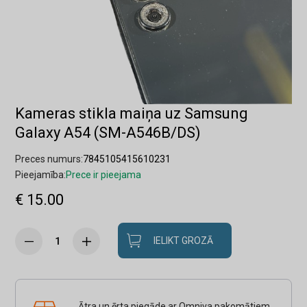
Kameras stikla maiņa uz Samsung
Galaxy A54 (SM-A546B/DS)
Preces numurs:
7845105415610231
Pieejamība:
Prece ir pieejama
€ 15.00
IELIKT GROZĀ
Ātra un ērta piegāde ar Omniva pakomātiem