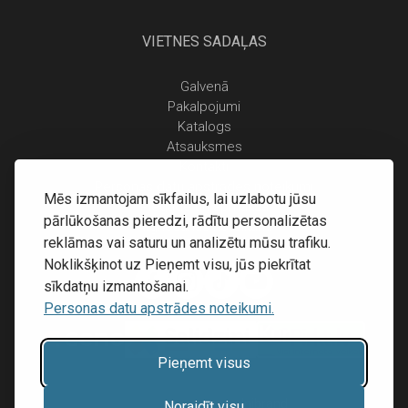
VIETNES SADAĻAS
Galvenā
Pakalpojumi
Katalogs
Atsauksmes
Kontakti
Personas datu apstrādes noteikumi
Mēs izmantojam sīkfailus, lai uzlabotu jūsu
Piegāde un apmaksa
pārlūkošanas pieredzi, rādītu personalizētas
Atgriešanas noteikumi
reklāmas vai saturu un analizētu mūsu trafiku.
Noklikšķinot uz Pieņemt visu, jūs piekrītat
sīkdatņu izmantošanai.
Personas datu apstrādes noteikumi.
Pieņemt visus
Mājas lapu izstrāde:
Inibrand
Noraidīt visu