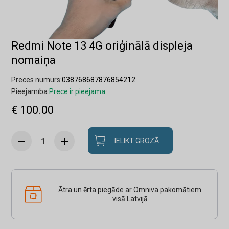
Redmi Note 13 4G oriģinālā displeja
nomaiņa
Preces numurs:
038768687876854212
Pieejamība:
Prece ir pieejama
€ 100.00
IELIKT GROZĀ
Ātra un ērta piegāde ar Omniva pakomātiem
visā Latvijā