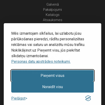
Galvenā
Pakalpojumi
Katalogs
Atsauksmes
Kontakti
Personas datu apstrādes noteikumi
Mēs izmantojam sīkfailus, lai uzlabotu jūsu
Piegāde un apmaksa
pārlūkošanas pieredzi, rādītu personalizētas
Atgriešanas noteikumi
reklāmas vai saturu un analizētu mūsu trafiku.
Noklikšķinot uz Pieņemt visu, jūs piekrītat
sīkdatņu izmantošanai.
Personas datu apstrādes noteikumi.
Pieņemt visus
Mājas lapu izstrāde:
Inibrand
Noraidīt visu
© 2016 - 2026, SIA RECOVERY,
Pielāgot
Reģ. Nr.: 40203323053