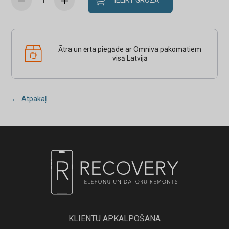
IELIKT GROZĀ
Ātra un ērta piegāde ar Omniva pakomātiem
visā Latvijā
← Atpakaļ
KLIENTU APKALPOŠANA