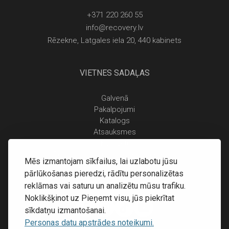
+371 220 260 55
info@recovery.lv
Rēzekne, Latgales iela 20, 440 kabinets
VIETNES SADAĻAS
Galvenā
Pakalpojumi
Katalogs
Atsauksmes
Kontakti
Personas datu apstrādes noteikumi
Mēs izmantojam sīkfailus, lai uzlabotu jūsu
Piegāde un apmaksa
pārlūkošanas pieredzi, rādītu personalizētas
Atgriešanas noteikumi
reklāmas vai saturu un analizētu mūsu trafiku.
Noklikšķinot uz Pieņemt visu, jūs piekrītat
sīkdatņu izmantošanai.
Personas datu apstrādes noteikumi.