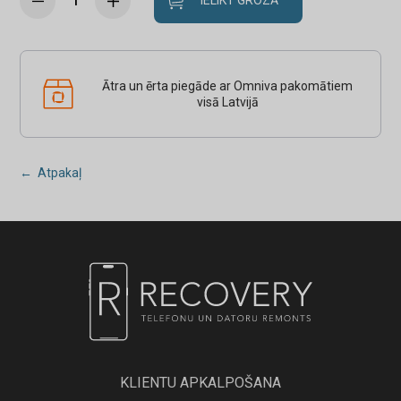
IELIKT GROZĀ
Ātra un ērta piegāde ar Omniva pakomātiem
visā Latvijā
← Atpakaļ
KLIENTU APKALPOŠANA