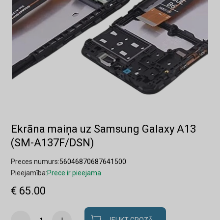
Ekrāna maiņa uz Samsung Galaxy A13
(SM-A137F/DSN)
Preces numurs:
56046870687641500
Pieejamība:
Prece ir pieejama
€ 65.00