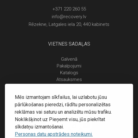
+371 220 260 55
info@recovery.lv
Rēzekne, Latgales iela 20, 440 kabinets
VIETNES SADAĻAS
Galvenā
Pakalpojumi
Katalogs
Atsauksmes
Kontakti
Personas datu apstrādes noteikumi
Mēs izmantojam sīkfailus, lai uzlabotu jūsu
Piegāde un apmaksa
pārlūkošanas pieredzi, rādītu personalizētas
Atgriešanas noteikumi
reklāmas vai saturu un analizētu mūsu trafiku.
Noklikšķinot uz Pieņemt visu, jūs piekrītat
sīkdatņu izmantošanai.
Personas datu apstrādes noteikumi.