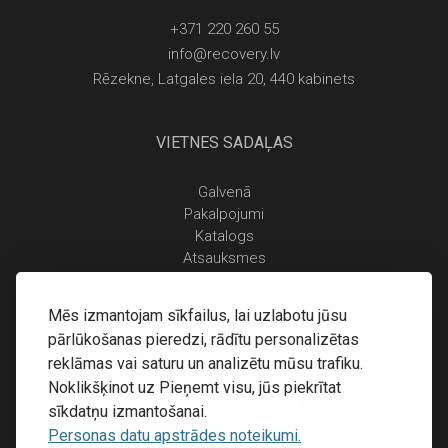
+371 220 260 55
info@recovery.lv
Rēzekne, Latgales iela 20, 440 kabinets
VIETNES SADAĻAS
Galvenā
Pakalpojumi
Katalogs
Atsauksmes
Kontakti
Personas datu apstrādes noteikumi
Mēs izmantojam sīkfailus, lai uzlabotu jūsu
Piegāde un apmaksa
pārlūkošanas pieredzi, rādītu personalizētas
Atgriešanas noteikumi
reklāmas vai saturu un analizētu mūsu trafiku.
Noklikšķinot uz Pieņemt visu, jūs piekrītat
sīkdatņu izmantošanai.
Personas datu apstrādes noteikumi.