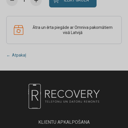
IELIKT GROZĀ
Ātra un ērta piegāde ar Omniva pakomātiem
visā Latvijā
← Atpakaļ
KLIENTU APKALPOŠANA