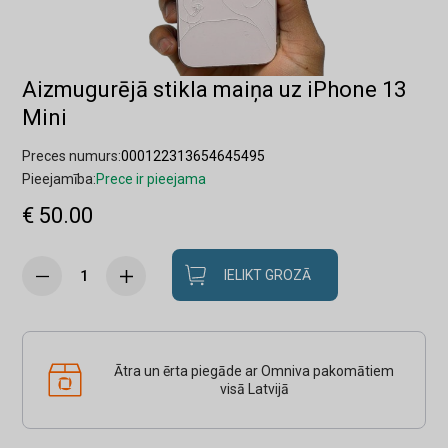
Aizmugurējā stikla maiņa uz iPhone 13
Mini
Preces numurs:
000122313654645495
Pieejamība:
Prece ir pieejama
€ 50.00
IELIKT GROZĀ
Ātra un ērta piegāde ar Omniva pakomātiem
visā Latvijā