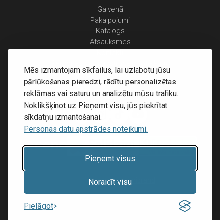
Galvenā
Pakalpojumi
Katalogs
Atsauksmes
Kontakti
Personas datu apstrādes noteikumi
Mēs izmantojam sīkfailus, lai uzlabotu jūsu
Piegāde un apmaksa
pārlūkošanas pieredzi, rādītu personalizētas
Atgriešanas noteikumi
reklāmas vai saturu un analizētu mūsu trafiku.
Noklikšķinot uz Pieņemt visu, jūs piekrītat
sīkdatņu izmantošanai.
Personas datu apstrādes noteikumi.
Pieņemt visus
Mājas lapu izstrāde:
Inibrand
Noraidīt visu
© 2016 - 2026, SIA RECOVERY,
Pielāgot
Reģ. Nr.: 40203323053