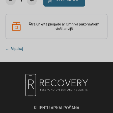
IELIKT GROZĀ
Ātra un ērta piegāde ar Omniva pakomātiem
visā Latvijā
← Atpakaļ
KLIENTU APKALPOŠANA