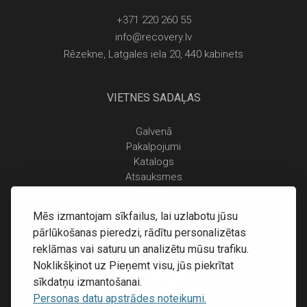
+371 220 260 55
info@recovery.lv
Rēzekne, Latgales iela 20, 440 kabinets
VIETNES SADAĻAS
Galvenā
Pakalpojumi
Katalogs
Atsauksmes
Kontakti
Personas datu apstrādes noteikumi
Mēs izmantojam sīkfailus, lai uzlabotu jūsu
Piegāde un apmaksa
pārlūkošanas pieredzi, rādītu personalizētas
Atgriešanas noteikumi
reklāmas vai saturu un analizētu mūsu trafiku.
Noklikšķinot uz Pieņemt visu, jūs piekrītat
sīkdatņu izmantošanai.
Personas datu apstrādes noteikumi.