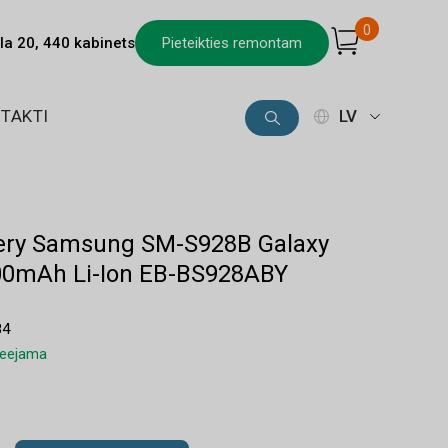
0
la 20, 440 kabinets
Pieteikties remontam
TAKTI
LV
ttery Samsung SM-S928B Galaxy
000mAh Li-Ion EB-BS928ABY
84
pieejama