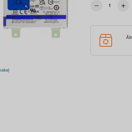
Āt
akaļ