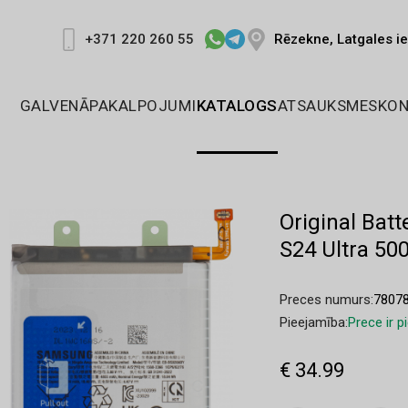
Rēzekne, Latgales ie
+371 220 260 55
GALVENĀ
PAKALPOJUMI
KATALOGS
ATSAUKSMES
KON
Original Ba
S24 Ultra 5
Preces numurs:
7807
Pieejamība:
Prece ir 
€ 34.99