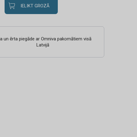
IELIKT GROZĀ
ra un ērta piegāde ar Omniva pakomātiem visā
Latvijā