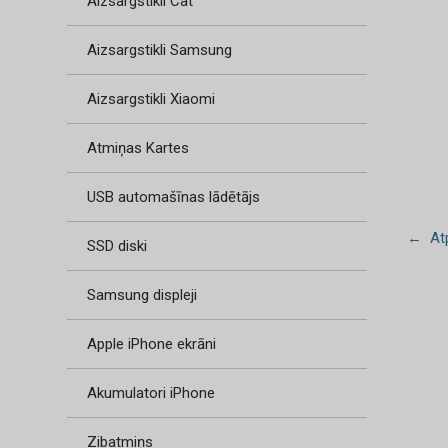
Aizsargstikli Cat
Aizsargstikli Samsung
Aizsargstikli Xiaomi
Atmiņas Kartes
USB automašīnas lādētājs
← Atp
SSD diski
Samsung displeji
Apple iPhone ekrāni
Akumulatori iPhone
Zibatmiņs