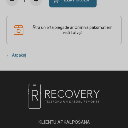
IELIKT GROZĀ
Ātra un ērta piegāde ar Omniva pakomātiem
visā Latvijā
← Atpakaļ
KLIENTU APKALPOŠANA