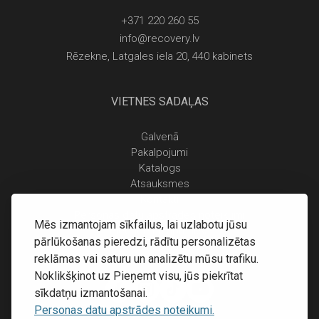
+371 220 260 55
info@recovery.lv
Rēzekne, Latgales iela 20, 440 kabinets
VIETNES SADAĻAS
Galvenā
Pakalpojumi
Katalogs
Atsauksmes
Kontakti
Personas datu apstrādes noteikumi
Mēs izmantojam sīkfailus, lai uzlabotu jūsu
Piegāde un apmaksa
pārlūkošanas pieredzi, rādītu personalizētas
Atgriešanas noteikumi
reklāmas vai saturu un analizētu mūsu trafiku.
Noklikšķinot uz Pieņemt visu, jūs piekrītat
sīkdatņu izmantošanai.
Personas datu apstrādes noteikumi.