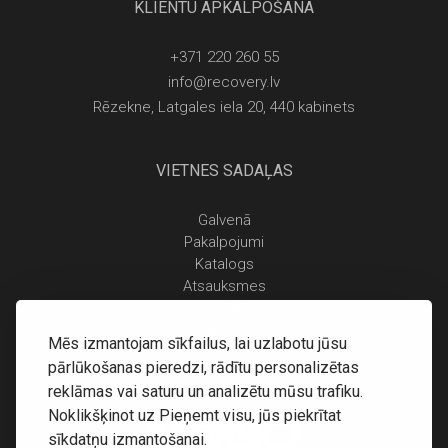
KLIENTU APKALPOŠANA
+371 220 260 55
info@recovery.lv
Rēzekne, Latgales iela 20, 440 kabinets
VIETNES SADAĻAS
Galvenā
Pakalpojumi
Katalogs
Atsauksmes
Kontakti
Personas datu apstrādes noteikumi
Mēs izmantojam sīkfailus, lai uzlabotu jūsu
Piegāde un apmaksa
pārlūkošanas pieredzi, rādītu personalizētas
Atgriešanas noteikumi
reklāmas vai saturu un analizētu mūsu trafiku.
Noklikšķinot uz Pieņemt visu, jūs piekrītat
sīkdatņu izmantošanai.