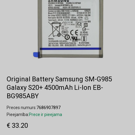
Original Battery Samsung SM-G985
Galaxy S20+ 4500mAh Li-Ion EB-
BG985ABY
Preces numurs:
7686907897
Pieejamība:
Prece ir pieejama
€ 33.20