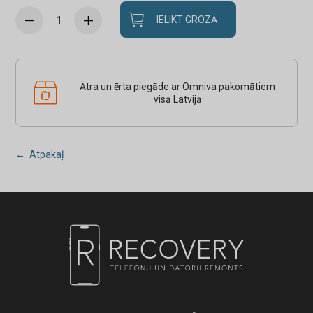
IELIKT GROZĀ
Ātra un ērta piegāde ar Omniva pakomātiem
visā Latvijā
← Atpakaļ