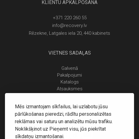
KLIENTU APKALPOŠANA
+371 220 260 55
info@recovery.lv
Rēzekne, Latgales iela 20, 440 kabinets
VIETNES SADAĻAS
Galvenā
Pakalpojumi
Katalogs
Atsauksmes
Kontakti
Personas datu apstrādes noteikumi
Mēs izmantojam sīkfailus, lai uzlabotu jūsu
Piegāde un apmaksa
pārlūkošanas pieredzi, rādītu personalizētas
Atgriešanas noteikumi
reklāmas vai saturu un analizētu mūsu trafiku.
Noklikšķinot uz Pieņemt visu, jūs piekrītat
sīkdatņu izmantošanai.