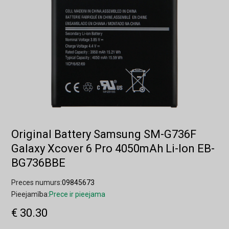
Original Battery Samsung SM-G736F
Galaxy Xcover 6 Pro 4050mAh Li-Ion EB-
BG736BBE
Preces numurs:
09845673
Pieejamība:
Prece ir pieejama
€ 30.30