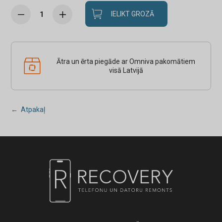
IELIKT GROZĀ
Ātra un ērta piegāde ar Omniva pakomātiem
visā Latvijā
← Atpakaļ