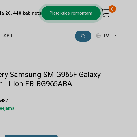
0
la 20, 440 kabinets
Pieteikties remontam
TAKTI
LV
ttery Samsung SM-G965F Galaxy
 Li-Ion EB-BG965ABA
5487
pieejama