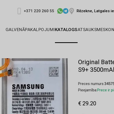
Rēzekne, Latgales ie
+371 220 260 55
GALVENĀ
PAKALPOJUMI
KATALOGS
ATSAUKSMES
KON
Original Ba
S9+ 3500mAh
Preces numurs:
3457
Pieejamība:
Prece ir 
€ 29.20