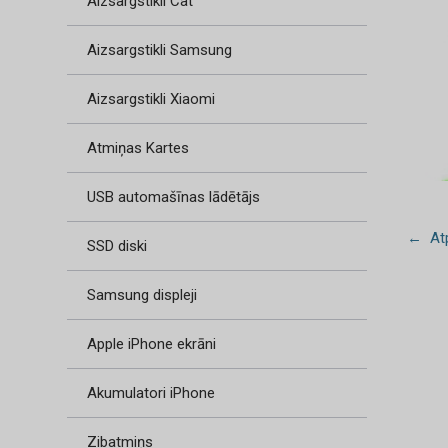
Aizsargstikli Cat
Aizsargstikli Samsung
Aizsargstikli Xiaomi
Atmiņas Kartes
USB automašīnas lādētājs
← Atp
SSD diski
Samsung displeji
Apple iPhone ekrāni
Akumulatori iPhone
Zibatmiņs