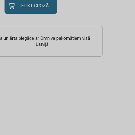
IELIKT GROZĀ
ra un ērta piegāde ar Omniva pakomātiem visā
Latvijā