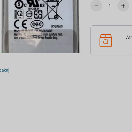
Āt
akaļ