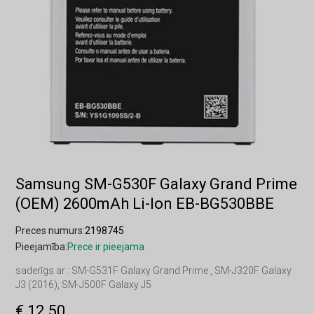
Samsung SM-G530F Galaxy Grand Prime
(OEM) 2600mAh Li-Ion EB-BG530BBE
Preces numurs:
2198745
Pieejamība:
Prece ir pieejama
saderīgs ar : SM-G531F Galaxy Grand Prime , SM-J320F Galaxy
J3 (2016), SM-J500F Galaxy J5
€ 12.50