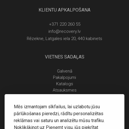
KLIENTU APKALPOŠANA
+371 220 260 55
info@recovery.lv
Rēzekne, Latgales iela 20, 440 kabinets
VIETNES SADAĻAS
Galvenā
Pakalpojumi
Katalogs
Atsauksmes
Kontakti
Personas datu apstrādes noteikumi
Mēs izmantojam sīkfailus, lai uzlabotu jūsu
Piegāde un apmaksa
pārlūkošanas pieredzi, rādītu personalizētas
Atgriešanas noteikumi
reklāmas vai saturu un analizētu mūsu trafiku.
Noklikšķinot uz Pieņemt visu, jūs piekrītat