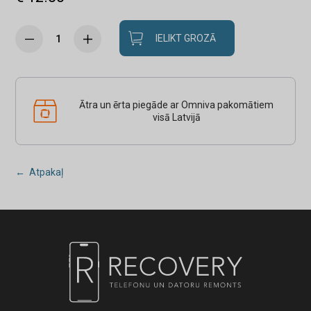
IELIKT GROZĀ
Ātra un ērta piegāde ar Omniva pakomātiem
visā Latvijā
← Atpakaļ