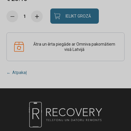
IELIKT GROZĀ
Ātra un ērta piegāde ar Omniva pakomātiem
visā Latvijā
← Atpakaļ