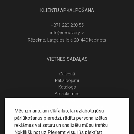
KLIENTU APKALPOŠANA
+371 220 260 55
info@recovery.lv
Rēzekne, Latgales iela 20, 440 kabinets
VIETNES SADAĻAS
Galvenā
Pakalpojumi
Katalogs
Atsauksmes
Kontakti
Personas datu apstrādes noteikumi
Mēs izmantojam sīkfailus, lai uzlabotu jūsu
Piegāde un apmaksa
pārlūkošanas pieredzi, rādītu personalizētas
Atgriešanas noteikumi
reklāmas vai saturu un analizētu mūsu trafiku.
Noklikšķinot uz Pieņemt visu, jūs piekrītat