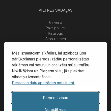
VIETNES SADAĻAS
Galvenā
Pakalpojumi
Katalogs
Atsauksmes
Kontakti
Personas datu apstrādes noteikumi
Mēs izmantojam sīkfailus, lai uzlabotu jūsu
Piegāde un apmaksa
pārlūkošanas pieredzi, rādītu personalizētas
Atgriešanas noteikumi
reklāmas vai saturu un analizētu mūsu trafiku.
Noklikšķinot uz Pieņemt visu, jūs piekrītat
sīkdatņu izmantošanai.
Personas datu apstrādes noteikumi.
Pieņemt visus
Mājas lapu izstrāde:
Inibrand
Noraidīt visu