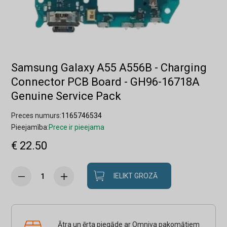
Samsung Galaxy A55 A556B - Charging
Connector PCB Board - GH96-16718A
Genuine Service Pack
Preces numurs:
1165746534
Pieejamība:
Prece ir pieejama
€ 22.50
IELIKT GROZĀ
Ātra un ērta piegāde ar Omniva pakomātiem