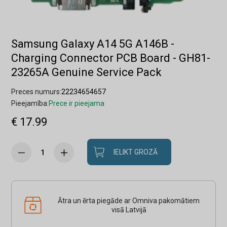
Samsung Galaxy A14 5G A146B -
Charging Connector PCB Board - GH81-
23265A Genuine Service Pack
Preces numurs:
22234654657
Pieejamība:
Prece ir pieejama
€ 17.99
IELIKT GROZĀ
Ātra un ērta piegāde ar Omniva pakomātiem
visā Latvijā