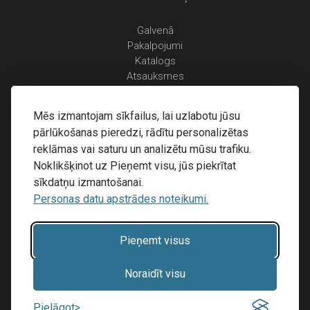
Galvenā
Pakalpojumi
Katalogs
Atsauksmes
Kontakti
Personas datu apstrādes noteikumi
Mēs izmantojam sīkfailus, lai uzlabotu jūsu
Piegāde un apmaksa
pārlūkošanas pieredzi, rādītu personalizētas
Atgriešanas noteikumi
reklāmas vai saturu un analizētu mūsu trafiku.
Noklikšķinot uz Pieņemt visu, jūs piekrītat
sīkdatņu izmantošanai.
Personas datu apstrādes noteikumi.
Pieņemt visus
Mājas lapu izstrāde:
Inibrand
Noraidīt visu
© 2016 - 2026, SIA RECOVERY,
Pielāgot