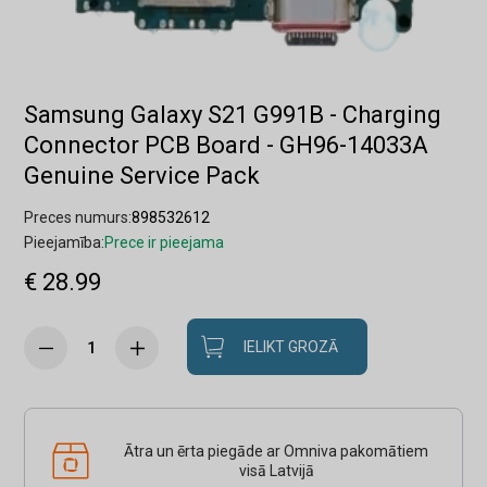
Samsung Galaxy S21 G991B - Charging
Connector PCB Board - GH96-14033A
Genuine Service Pack
Preces numurs:
898532612
Pieejamība:
Prece ir pieejama
€ 28.99
IELIKT GROZĀ
Ātra un ērta piegāde ar Omniva pakomātiem
visā Latvijā