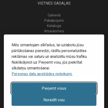
VIETNES SADAĻAS
Galvenā
Pakalpojumi
Katalogs
Atsauksmes
Kontakti
Personas datu apstrādes noteikumi
Mēs izmantojam sīkfailus, lai uzlabotu jūsu
Piegāde un apmaksa
pārlūkošanas pieredzi, rādītu personalizētas
Atgriešanas noteikumi
reklāmas vai saturu un analizētu mūsu trafiku.
Noklikšķinot uz Pieņemt visu, jūs piekrītat
sīkdatņu izmantošanai.
Personas datu apstrādes noteikumi.
Pieņemt visus
Mājas lapu izstrāde:
Inibrand
Noraidīt visu