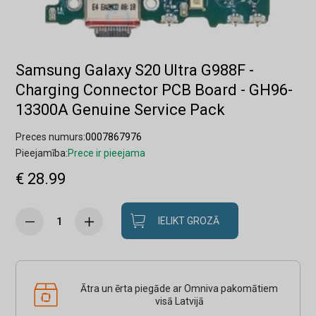
Samsung Galaxy S20 Ultra G988F -
Charging Connector PCB Board - GH96-
13300A Genuine Service Pack
Preces numurs:
0007867976
Pieejamība:
Prece ir pieejama
€ 28.99
IELIKT GROZĀ
Ātra un ērta piegāde ar Omniva pakomātiem
visā Latvijā