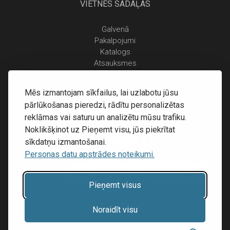
VIETNES SADAĻAS
Galvenā
Pakalpojumi
Katalogs
Atsauksmes
Kontakti
Personas datu apstrādes noteikumi
Mēs izmantojam sīkfailus, lai uzlabotu jūsu
Piegāde un apmaksa
pārlūkošanas pieredzi, rādītu personalizētas
Atgriešanas noteikumi
reklāmas vai saturu un analizētu mūsu trafiku.
Noklikšķinot uz Pieņemt visu, jūs piekrītat
sīkdatņu izmantošanai.
Personas datu apstrādes noteikumi.
Pieņemt visus
Mājas lapu izstrāde:
Inibrand
Noraidīt visu