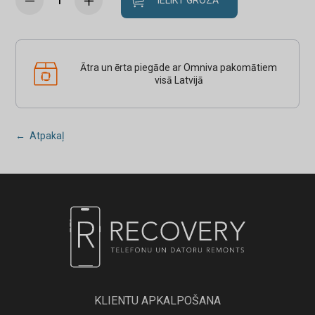
IELIKT GROZĀ
Ātra un ērta piegāde ar Omniva pakomātiem
visā Latvijā
← Atpakaļ
KLIENTU APKALPOŠANA