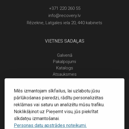
+371 220 260 55
info@recovery.lv
Rēzekne, Latgales iela 20, 440 kabinets
VIETNES SADAĻAS
Galvenā
Pakalpojumi
Katalogs
Atsauksmes
Kontakti
Personas datu apstrādes noteikumi
Mēs izmantojam sīkfailus, lai uzlabotu jūsu
Piegāde un apmaksa
pārlūkošanas pieredzi, rādītu personalizētas
Atgriešanas noteikumi
reklāmas vai saturu un analizētu mūsu trafiku.
Noklikšķinot uz Pieņemt visu, jūs piekrītat
sīkdatņu izmantošanai.
Personas datu apstrādes noteikumi.