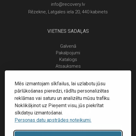
info@recovery.lv
Rēzekne, Latgales iela 20, 440 kabinets
VIETNES SADAĻAS
Galvenā
Pakalpojumi
Katalogs
Atsauksmes
Kontakti
Personas datu apstrādes noteikumi
Mēs izmantojam sīkfailus, lai uzlabotu jūsu
Piegāde un apmaksa
pārlūkošanas pieredzi, rādītu personalizētas
Atgriešanas noteikumi
reklāmas vai saturu un analizētu mūsu trafiku.
Noklikšķinot uz Pieņemt visu, jūs piekrītat
sīkdatņu izmantošanai.
Personas datu apstrādes noteikumi.