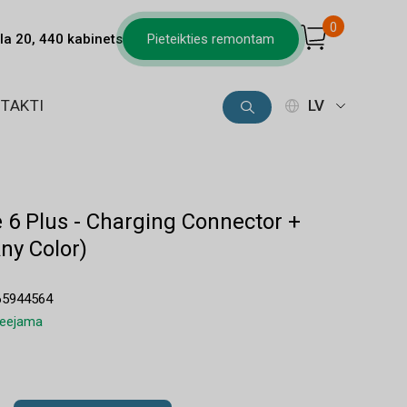
0
la 20, 440 kabinets
Pieteikties remontam
TAKTI
LV
 6 Plus - Charging Connector +
ny Color)
65944564
pieejama