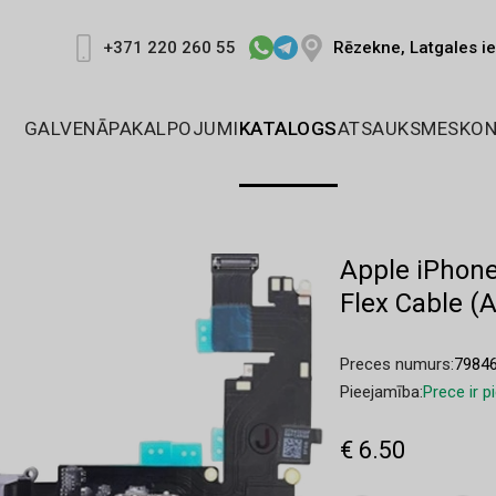
Rēzekne, Latgales ie
+371 220 260 55
GALVENĀ
PAKALPOJUMI
KATALOGS
ATSAUKSMES
KON
Apple iPhone
Flex Cable (A
Preces numurs:
7984
Pieejamība:
Prece ir 
€ 6.50