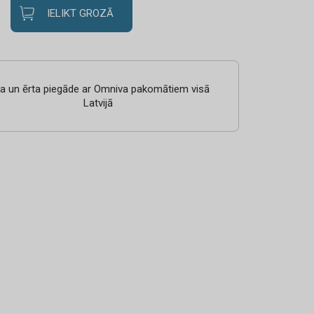
IELIKT GROZĀ
ra un ērta piegāde ar Omniva pakomātiem visā
Latvijā