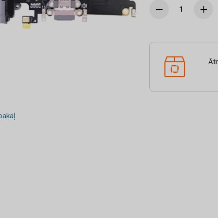
Āt
akaļ