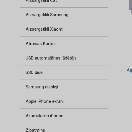
Aizsargstikli Cat
Aizsargstikli Samsung
Aizsargstikli Xiaomi
Atmiņas Kartes
USB automašīnas lādētājs
← Atp
SSD diski
Samsung displeji
Apple iPhone ekrāni
Akumulatori iPhone
Zibatmiņs