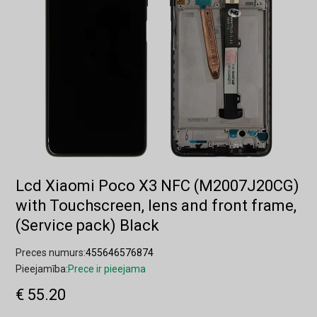
Lcd Xiaomi Poco X3 NFC (M2007J20CG)
with Touchscreen, lens and front frame,
(Service pack) Black
Preces numurs:
455646576874
Pieejamība:
Prece ir pieejama
€ 55.20