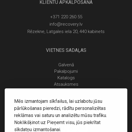
KLIENTU APKALPOŠANA
+371 220 260 55
info@recovery.lv
Rēzekne, Latgales iela 20, 440 kabinets
VIETNES SADAĻAS
Galvenā
Pakalpojumi
Katalogs
Atsauksmes
Kontakti
Personas datu apstrādes noteikumi
Mēs izmantojam sīkfailus, lai uzlabotu jūsu
Piegāde un apmaksa
pārlūkošanas pieredzi, rādītu personalizētas
Atgriešanas noteikumi
reklāmas vai saturu un analizētu mūsu trafiku.
Noklikšķinot uz Pieņemt visu, jūs piekrītat
sīkdatņu izmantošanai.