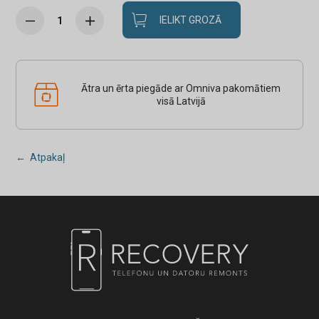
IELIKT GROZĀ
Ātra un ērta piegāde ar Omniva pakomātiem
visā Latvijā
← Atpakaļ