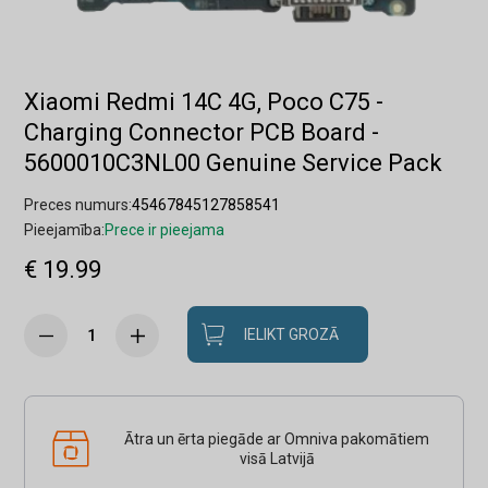
Xiaomi Redmi 14C 4G, Poco C75 -
Charging Connector PCB Board -
5600010C3NL00 Genuine Service Pack
Preces numurs:
45467845127858541
Pieejamība:
Prece ir pieejama
€ 19.99
IELIKT GROZĀ
Ātra un ērta piegāde ar Omniva pakomātiem
visā Latvijā