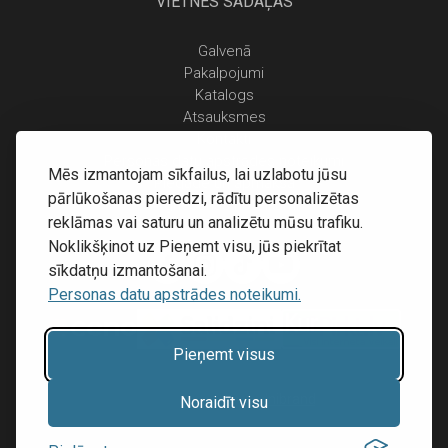
VIETNES SADAĻAS
Galvenā
Pakalpojumi
Katalogs
Atsauksmes
Kontakti
Personas datu apstrādes noteikumi
Mēs izmantojam sīkfailus, lai uzlabotu jūsu
Piegāde un apmaksa
pārlūkošanas pieredzi, rādītu personalizētas
Atgriešanas noteikumi
reklāmas vai saturu un analizētu mūsu trafiku.
Noklikšķinot uz Pieņemt visu, jūs piekrītat
sīkdatņu izmantošanai.
Personas datu apstrādes noteikumi.
Pieņemt visus
Mājas lapu izstrāde:
Inibrand
Noraidīt visu