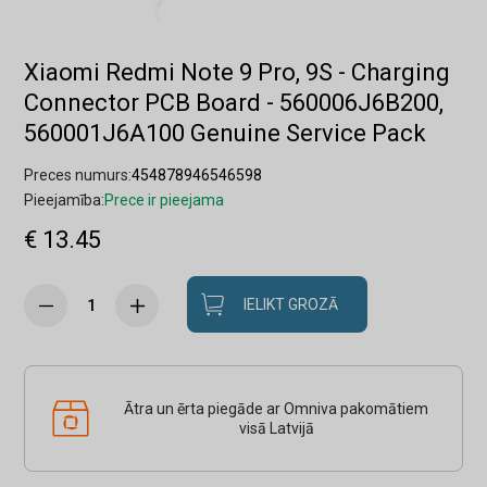
Xiaomi Redmi Note 9 Pro, 9S - Charging
Connector PCB Board - 560006J6B200,
560001J6A100 Genuine Service Pack
Preces numurs:
454878946546598
Pieejamība:
Prece ir pieejama
€ 13.45
IELIKT GROZĀ
Ātra un ērta piegāde ar Omniva pakomātiem
visā Latvijā