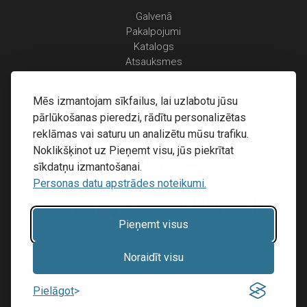
Galvenā
Pakalpojumi
Katalogs
Atsauksmes
Kontakti
Personas datu apstrādes noteikumi
Mēs izmantojam sīkfailus, lai uzlabotu jūsu
Piegāde un apmaksa
pārlūkošanas pieredzi, rādītu personalizētas
Atgriešanas noteikumi
reklāmas vai saturu un analizētu mūsu trafiku.
Noklikšķinot uz Pieņemt visu, jūs piekrītat
sīkdatņu izmantošanai.
Personas datu apstrādes noteikumi.
Pieņemt visus
Mājas lapu izstrāde:
Inibrand
Noraidīt visu
© 2016 - 2026, SIA RECOVERY,
Pielāgot
Reģ. Nr.: 40203323053